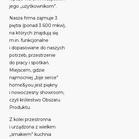
jego „użytkownikom”.
Nasza firma zajmuje 3
piętra (ponad 3 600 mkw),
na których znajdują się
m.in. funkcjonalne
i dopasowane do naszych
potrzeb, przestrzenie
do pracy i spotkań.
Miejscem, gdzie
najmocniej „bije serce”
home&you jest piękny
i nowoczesny showroom,
czyli królestwo Obszaru
Produktu.
Z kolei przestronna
i urządzona z wielkim
„smakiem” kuchnia