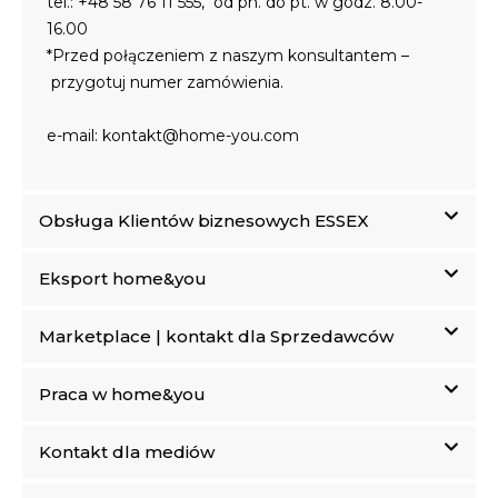
tel.:
+48 58 76 11 555
, od pn. do pt. w godz. 8.00-
16.00
*Przed połączeniem z naszym konsultantem –
przygotuj numer zamówienia.
e-mail:
kontakt@home-you.com
Obsługa Klientów biznesowych ESSEX
Eksport home&you
Marketplace | kontakt dla Sprzedawców
Praca w home&you
Kontakt dla mediów